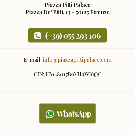
Piazza Pitti Palace
Piazza De' Pitti, 13 - 50125 Firenze
(+39) 055 293 106
E-mail:
info@piazzapittipalace.com
CIN: IT048017B9VH9WJ6QC
WhatsApp